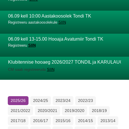
06.09 kell 10:00 Aastakoosolek Tondi TK
Registreeru aastakoosolekule
SIIN
06.09 kell 13-15.00 Hooaja Avaturniir Tondi TK
Registreeru
SIIN
Klubitennise hooaeg 2026/2027 TONDIL ja KARULAUGU
CM saab registreeruda
SIIN
Kolmapäeviti kell 18.00-19.30 on Forus TKs reserveeritud 2 väljakut
ning neljapäeviti kell 18-19.30 Karulaugu TK 2 väljakut.
Mängudele saab registreeruda
SIIN.
Juhendi Clubmasterile leiad
SIIT.
2025/26
2024/25
2023/24
2022/23
Soojendus-ja venitusharjutusi vaata
SIIT.
2021/2022
2020/2021
2019/2020
2018/19
2017/18
2016/17
2015/16
2014/15
2013/14