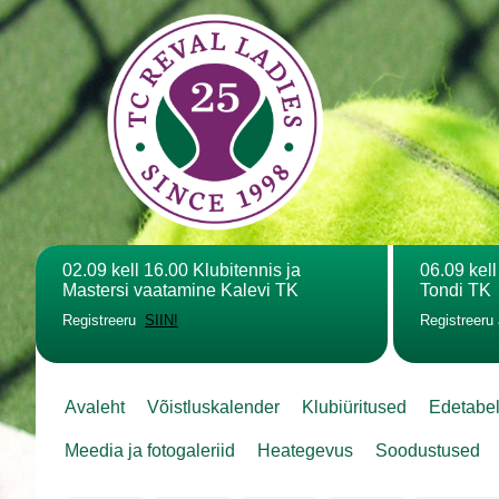
02.09 kell 16.00 Klubitennis ja
06.09 kel
Mastersi vaatamine Kalevi TK
Tondi TK
Registreeru
SIIN!
Registreeru
Avaleht
Võistluskalender
Klubiüritused
Edetabe
Meedia ja fotogaleriid
Heategevus
Soodustused