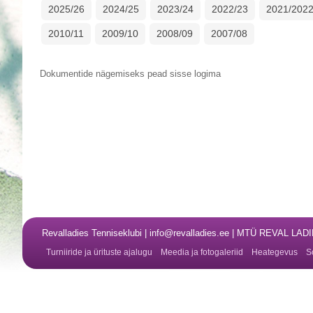
2025/26
2024/25
2023/24
2022/23
2021/202
2010/11
2009/10
2008/09
2007/08
Dokumentide nägemiseks pead sisse logima
Revalladies Tenniseklubi | info@revalladies.ee | MTÜ REVAL LA
Turniiride ja ürituste ajalugu
Meedia ja fotogaleriid
Heategevus
S