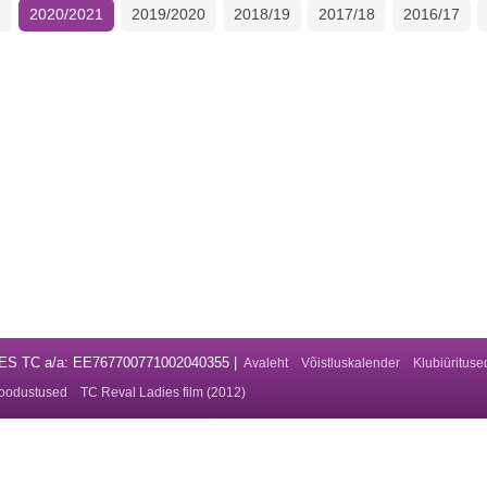
2
2020/2021
2019/2020
2018/19
2017/18
2016/17
DIES TC a/a: EE767700771002040355 |
Avaleht
Võistluskalender
Klubiürituse
oodustused
TC Reval Ladies film (2012)