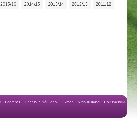
2015/16
2014/15
2013/14
2012/13
2011/12
d
Edetabel
Juhatus ja Nõukoda
Liikmed
Aktiivsustabel
Dokumendid