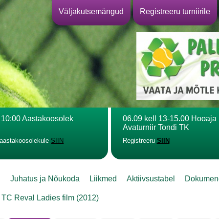
Väljakutsemängud
Registreeru turniirile
l 10:00 Aastakoosolek
06.09 kell 13-15.00 Hooaja
Avaturniir Tondi TK
 aastakoosolekule
SIIN
Registreeru
SIIN
l
Juhatus ja Nõukoda
Liikmed
Aktiivsustabel
Dokumen
TC Reval Ladies film (2012)