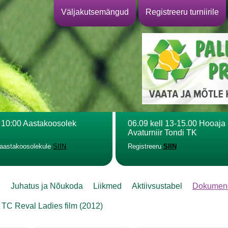
Väljakutsemängud
Registreeru turniirile
l 10:00 Aastakoosolek
06.09 kell 13-15.00 Hooaja
Avaturniir Tondi TK
 aastakoosolekule
SIIN
Registreeru
SIIN
l
Juhatus ja Nõukoda
Liikmed
Aktiivsustabel
Dokumen
TC Reval Ladies film (2012)