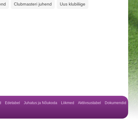
end
Clubmasteri juhend
Uus klubiliige
d
Edetabel
Juhatus ja Nõukoda
Liikmed
Aktiivsustabel
Dokumendid