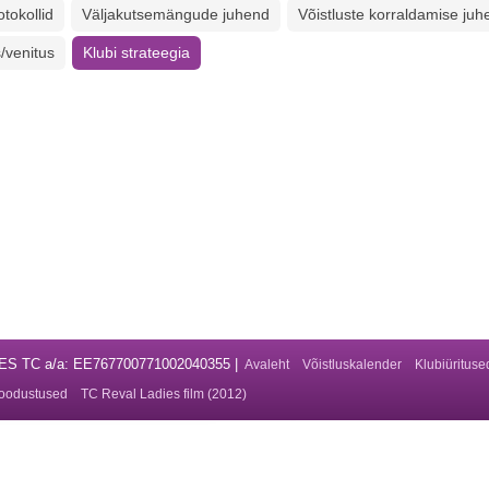
tokollid
Väljakutsemängude juhend
Võistluste korraldamise juh
/venitus
Klubi strateegia
DIES TC a/a: EE767700771002040355 |
Avaleht
Võistluskalender
Klubiürituse
oodustused
TC Reval Ladies film (2012)