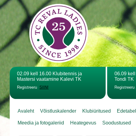
02.09 kell 16.00 Klubitennis ja
06.09 kel
Mastersi vaatamine Kalevi TK
Tondi TK
Registreeru
SIIN!
Registreeru
Avaleht
Võistluskalender
Klubiüritused
Edetabe
Meedia ja fotogaleriid
Heategevus
Soodustused