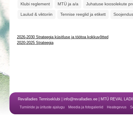
Klubi reglement
MTÜ ja a/a
Juhatuse koosolekute pro
Laulud & viktoriin
Tennise reeglid ja etikett
Soojendus
2026-2030 Strateegia küsitluse ja töötoa kokkuvõtted
2020-2025 Strateegia
Revalladies Tenniseklubi | info@revalladies.ee | MTÜ REVAL LA
Turniiride ja ürituste ajalugu
Meedia ja fotogaleriid
Heategevus
S