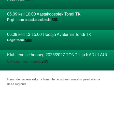
06.09 kell 10:00 Aastakoosolek Tondi TK
Registreeru aastakoosolekule
SIIN
06.09 kell 13-15.00 Hooaja Avaturniir Tondi TK
Registreeru
SIIN
Klubitennise hooaeg 2026/2027 TONDIL ja KARULAUGU
CM saab registreeruda
SIIN
Kolmapäeviti kell 18.00-19.30 on Forus TKs reserveeritud 2 väljakut
ning neljapäeviti kell 18-19.30 Karulaugu TK 2 väljakut.
Turniiride nägemiseks ja turniirile registreerumiseks pead olema
Mängudele saab registreeruda
SIIN.
sisse loginud.
Juhendi Clubmasterile leiad
SIIT.
Soojendus-ja venitusharjutusi vaata
SIIT.