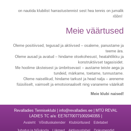
on nautida klubilist harrastustennist sest hea tennis on jumalik
rõõm!
Meie väärtused
Oleme positiivsed, tegusad ja aktiivsed – osaleme, panustame ja
teeme ära.
Oleme ausad ja avatud – hindame otsekohesust, heatahtlikku ja
konstruktiivset tagasisidet.
Me hoolime üksteisest ja ümbritsevast – austame teiste aega ja
tundeid, märkame, toetame, tunnustame.
Oleme naiselikud, hindame tarkust ja head nalja – areneme
füüsiliselt, vaimselt ja emotsionaalselt ning vananeme väärikalt
Meie klubi naised!
Revalladies Tenniseklubi | info@revalladies.ee | MTÜ REVAL
LADIES TC a/a: EE767700771002040355 |
Avaleht
Võistluskalender
Klubiüritused
Edetabel
Juhatus ja Nõukoda
Liikmed
Aktiivsustabel
Dokumendid