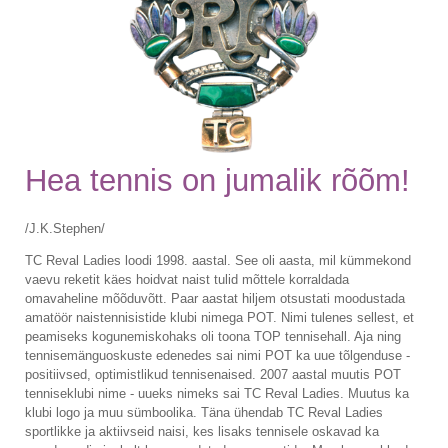
Hea tennis on jumalik rõõm!
/J.K.Stephen/
TC Reval Ladies loodi 1998. aastal. See oli aasta, mil kümmekond
vaevu reketit käes hoidvat naist tulid mõttele korraldada
omavaheline mõõduvõtt. Paar aastat hiljem otsustati moodustada
amatöör naistennisistide klubi nimega POT. Nimi tulenes sellest, et
peamiseks kogunemiskohaks oli toona TOP tennisehall. Aja ning
tennisemänguoskuste edenedes sai nimi POT ka uue tõlgenduse -
positiivsed, optimistlikud tennisenaised. 2007 aastal muutis POT
tenniseklubi nime - uueks nimeks sai TC Reval Ladies. Muutus ka
klubi logo ja muu sümboolika. Täna ühendab TC Reval Ladies
sportlikke ja aktiivseid naisi, kes lisaks tennisele oskavad ka