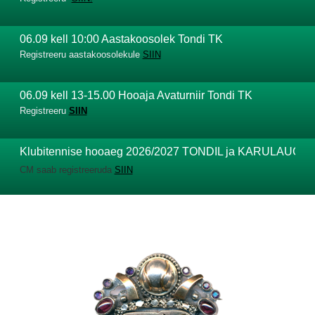
06.09 kell 10:00 Aastakoosolek Tondi TK
Registreeru aastakoosolekule
SIIN
06.09 kell 13-15.00 Hooaja Avaturniir Tondi TK
Registreeru
SIIN
Klubitennise hooaeg 2026/2027 TONDIL ja KARULAUGU
CM saab registreeruda
SIIN
Kolmapäeviti kell 18.00-19.30 on Forus TKs reserveeritud 2 väljakut
ning neljapäeviti kell 18-19.30 Karulaugu TK 2 väljakut.
Mängudele saab registreeruda
SIIN.
Juhendi Clubmasterile leiad
SIIT.
Soojendus-ja venitusharjutusi vaata
SIIT.