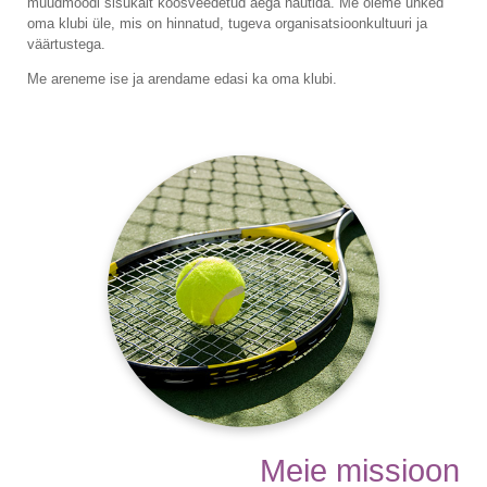
muudmoodi sisukalt koosveedetud aega nautida. Me oleme uhked
oma klubi üle, mis on hinnatud, tugeva organisatsioonkultuuri ja
väärtustega.
Me areneme ise ja arendame edasi ka oma klubi.
Meie missioon